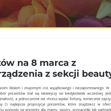
tów na 8 marca z
rządzenia z sekcji beaut
swoim bliskim i znajomym coś wyjątkowego i niezapomnianego. W
ór prezentów stał się łatwiejszy niż kiedykolwiek wcześniej. Jeśl
inalność, a jednocześnie nie chcesz wydać fortuny, koniecznie zajrzy
y Ci najlepsze propozycje prezentów, które znajdziesz w oferc
u pomysły na prezenty dla mamy, siostry, przyjaciółki lub partnerk