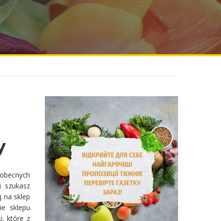
y
 obecnych
i szukasz
j na sklep
ie sklepu
i, które z