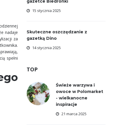
gazetce Biedronki
15 stycznia 2025
odziennej
Skuteczne oszczędzanie z
że nadaje
gazetką Dino
izacji za
tkownika.
14 stycznia 2025
prawiają,
ią spełni
TOP
ego
Świeże warzywa i
owoce w Polomarket
- wielkanocne
inspiracje
21 marca 2025