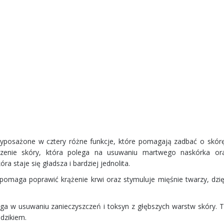
yposażone w cztery różne funkcje, które pomagają zadbać o skór
dzenie skóry, która polega na usuwaniu martwego naskórka or
ra staje się gładsza i bardziej jednolita.
pomaga poprawić krążenie krwi oraz stymuluje mięśnie twarzy, dzi
aga w usuwaniu zanieczyszczeń i toksyn z głębszych warstw skóry. T
ądzikiem.