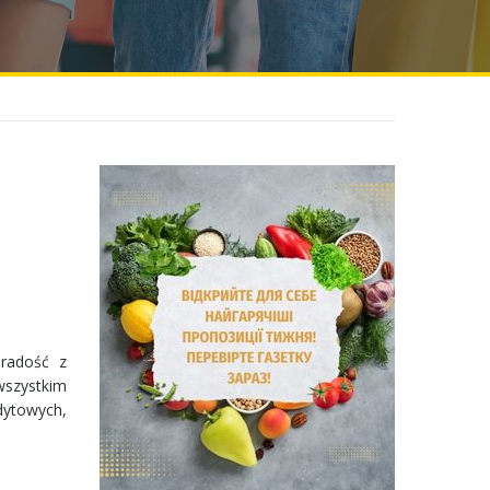
 radość z
wszystkim
edytowych,