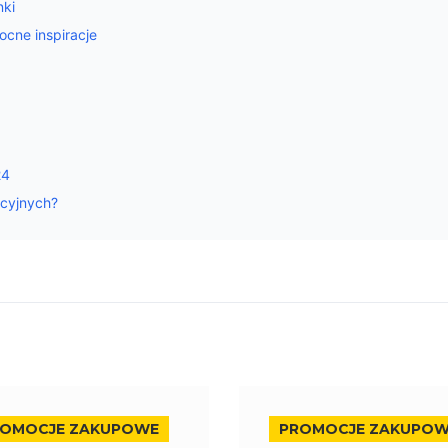
nki
cne inspiracje
24
ocyjnych?
ROMOCJE ZAKUPOWE
PROMOCJE ZAKUPO