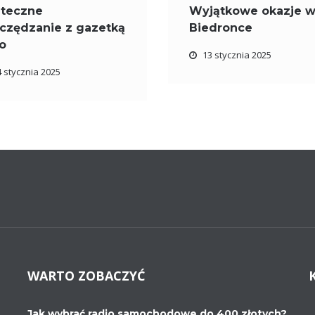
teczne
Wyjątkowe okazje 
czędzanie z gazetką
Biedronce
o
13 stycznia 2025
4 stycznia 2025
WARTO ZOBACZYĆ
Jak wybrać radio samochodowe do 400 złotych?