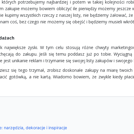
y, których potrzebujemy najbardziej i potem w takiej kolejności rob
m zakupie możemy bowiem obliczyć ile pieniędzy możemy jeszcze 
e kupimy wszystkich rzeczy z naszej listy, nie będziemy żałować, że
 nam coś, bez czego nie możemy się obejść i będziemy musieli wkró
edażach
ak największe zyski. W tym celu stosują różne chwyty marketingo
ęcają do zakupu. Jeśli się temu poddasz już po tobie. Wyciągną 
 jest unikanie reklam i trzymanie się swojej listy zakupów i swojego
ziesz się tego trzymał, zrobisz doskonałe zakupy na miarę twoich 
cić gotówką, a nie kartą. Wiadomo bowiem, że zwykle kiedy płaci
 narzędzia, dekoracje i inspiracje