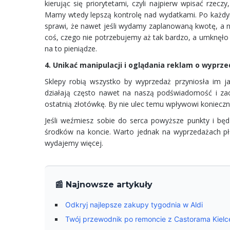
kierując się priorytetami, czyli najpierw wpisać rzecz
Mamy wtedy lepszą kontrolę nad wydatkami. Po każdy
sprawi, że nawet jeśli wydamy zaplanowaną kwotę, a ni
coś, czego nie potrzebujemy aż tak bardzo, a umknęło
na to pieniądze.
4. Unikać manipulacji i oglądania reklam o wyprz
Sklepy robią wszystko by wyprzedaż przyniosła im j
działają często nawet na naszą podświadomość i zach
ostatnią złotówkę. By nie ulec temu wpływowi konieczne
Jeśli weźmiesz sobie do serca powyższe punkty i będ
środków na koncie. Warto jednak na wyprzedażach pła
wydajemy więcej.
📰 Najnowsze artykuły
Odkryj najlepsze zakupy tygodnia w Aldi
Twój przewodnik po remoncie z Castorama Kielce: