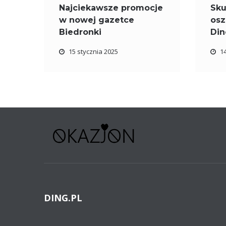
Najciekawsze promocje
Sku
w nowej gazetce
osz
Biedronki
Din
15 stycznia 2025
1
DING.PL