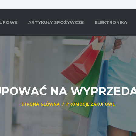
KUPOWE
ARTYKUŁY SPOŻYWCZE
ELEKTRONIKA
UPOWAĆ NA WYPRZED
STRONA GŁÓWNA
/
PROMOCJE ZAKUPOWE