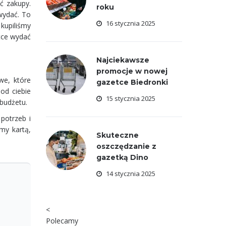
ić zakupy.
roku
wydać. To
16 stycznia 2025
 kupiliśmy
tce wydać
Najciekawsze
promocje w nowej
we, które
gazetce Biedronki
od ciebie
15 stycznia 2025
 budżetu.
potrzeb i
my kartą,
Skuteczne
oszczędzanie z
gazetką Dino
14 stycznia 2025
<
Polecamy