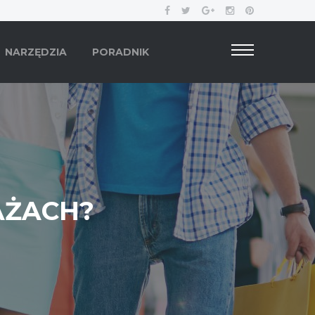
NARZĘDZIA
PORADNIK
AŻACH?