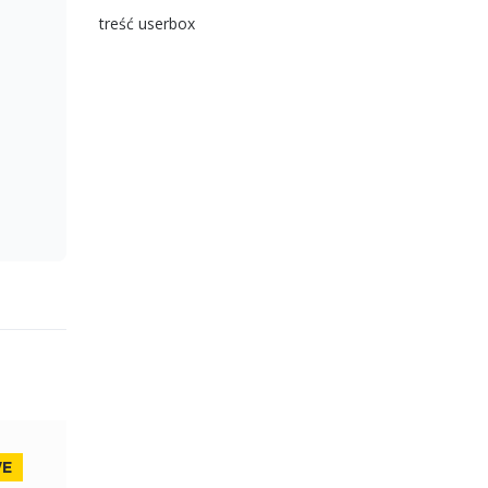
treść userbox
WE