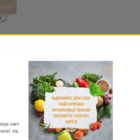
h
ydaje nam
azać się,