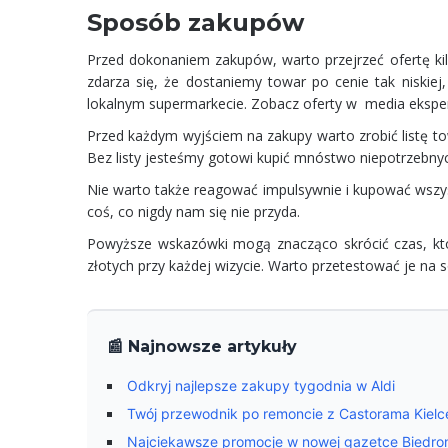
Sposób zakupów
Przed dokonaniem zakupów, warto przejrzeć ofertę kilk
zdarza się, że dostaniemy towar po cenie tak niskiej,
lokalnym supermarkecie. Zobacz
oferty w media ekspe
Przed każdym wyjściem na zakupy warto zrobić listę to
Bez listy jesteśmy gotowi kupić mnóstwo niepotrzebnyc
Nie warto także reagować impulsywnie i kupować wszys
coś, co nigdy nam się nie przyda.
Powyższe wskazówki mogą znacząco skrócić czas, któr
złotych przy każdej wizycie. Warto przetestować je na s
📰 Najnowsze artykuły
Odkryj najlepsze zakupy tygodnia w Aldi
Twój przewodnik po remoncie z Castorama Kielce:
Najciekawsze promocje w nowej gazetce Biedro