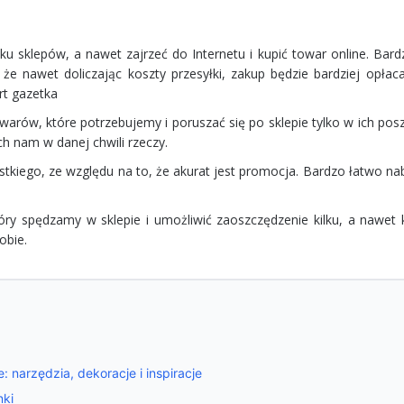
u sklepów, a nawet zajrzeć do Internetu i kupić towar online. Bard
 że nawet doliczając koszty przesyłki, zakup będzie bardziej opłac
rt
gazetka
warów, które potrzebujemy i poruszać się po sklepie tylko w ich pos
h nam w danej chwili rzeczy.
tkiego, ze względu na to, że akurat jest promocja. Bardzo łatwo na
y spędzamy w sklepie i umożliwić zaoszczędzenie kilku, a nawet k
obie.
 narzędzia, dekoracje i inspiracje
nki