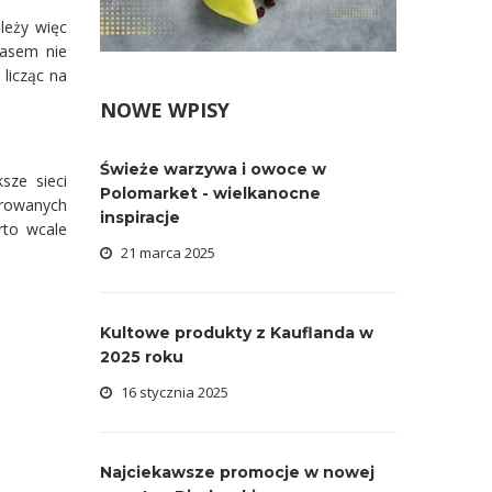
leży więc
zasem nie
licząc na
NOWE WPISY
Świeże warzywa i owoce w
sze sieci
Polomarket - wielkanocne
erowanych
inspiracje
rto wcale
21 marca 2025
Kultowe produkty z Kauflanda w
2025 roku
16 stycznia 2025
Najciekawsze promocje w nowej