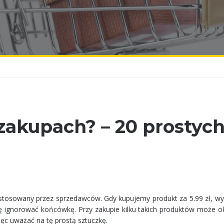
zakupach? – 20 prostyc
 stosowany przez sprzedawców. Gdy kupujemy produkt za 5.99 zł, w
ię ignorować końcówkę. Przy zakupie kilku takich produktów może ok
ięc uważać na tę prostą sztuczkę.