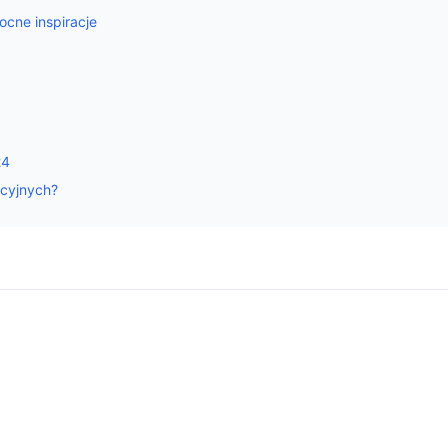
cne inspiracje
24
ocyjnych?