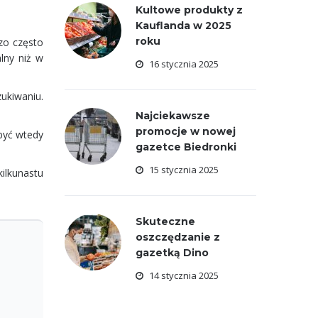
Kultowe produkty z
Kauflanda w 2025
roku
zo często
alny niż w
16 stycznia 2025
zukiwaniu.
Najciekawsze
promocje w nowej
być wtedy
gazetce Biedronki
15 stycznia 2025
ilkunastu
Skuteczne
oszczędzanie z
gazetką Dino
14 stycznia 2025