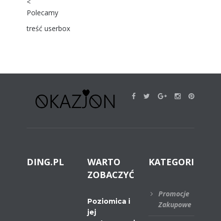
<
Polecamy
treść userbox
DING.PL
WARTO
KATEGORIE
ZOBACZYĆ
Promocje
Poziomica i
Zakupowe
jej